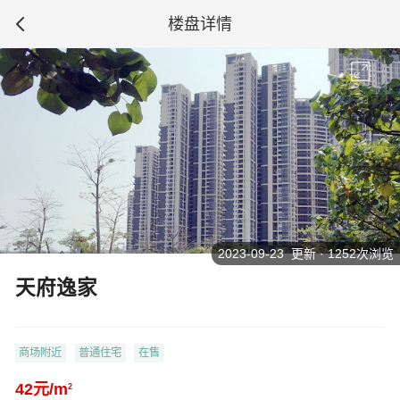
楼盘详情
2023-09-23 更新 · 1252次浏览
天府逸家
商场附近
普通住宅
在售
42元/m
2